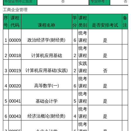
毕业证书停止颁发：
否
专业停考：
否
工商企业管理
序
课程
学
课程
备
号
代码
课程名称
分
类别
是否安排考试
注
统考
政治经济学
财经类
1
00009
6
课程
是
(
)
统考
2
00018
计算机应用基础
2
课程
是
实践
计算机应用基础
实践
3
00019
2
课程
否
(
)
统考
高等数学
一
4
00020
6
课程
是
(
)
统考
5
00041
基础会计学
5
课程
是
统考
经济法概论
财经类
6
00043
4
课程
是
(
)
统考