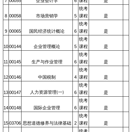
7
00055
企业会计学
6
课程
是
统考
8
00058
市场营销学
5
课程
是
统考
9
00065
国民经济统计概论
6
课程
是
统考
10
00144
企业管理概论
5
课程
是
统考
11
00145
生产与作业管理
6
课程
是
统考
12
00146
中国税制
4
课程
是
统考
人力资源管理
一
13
00147
6
课程
是
(
)
统考
14
00148
国际企业管理
6
课程
是
统考
15
03706
思想道德修养与法律基础
2
课程
是
统考