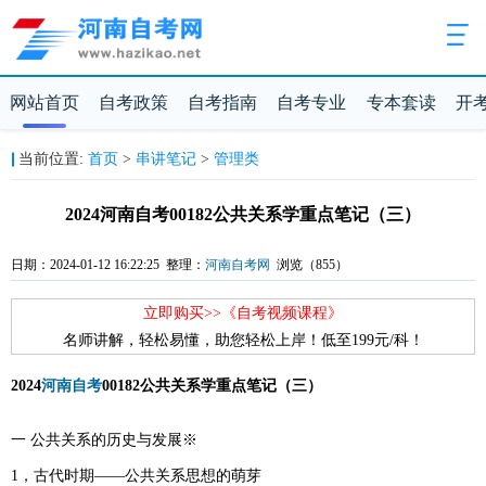
网站首页
自考政策
自考指南
自考专业
专本套读
开
当前位置:
首页
>
串讲笔记
>
管理类
2024河南自考00182公共关系学重点笔记（三）
日期：2024-01-12 16:22:25 整理：
河南自考网
浏览（
855）
立即购买>>《自考视频课程》
名师讲解，轻松易懂，助您轻松上岸！低至199元/科！
2024
河南自考
00182公共关系学重点笔记（三）
一 公共关系的历史与发展※
1，古代时期——公共关系思想的萌芽